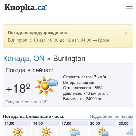
Tog
nav
×
Погодное предупреждение:
Burlington, с 10 авг. 10:00 до 12 авг. 04:00 — Гроза
Канада, ON
»
Burlington
Погода в сейчас:
Скорость ветра:
7 км/ч
+18º
Ветер: западный
Отн. влажность: 88%
Давление: 743 мм.рт.ст.
Видимость: 24000 m
Ощущается как: +18º
Погода на ближайшие часы:
Подробнее, по часам
11:00
14:00
17:00
20:00
23:00