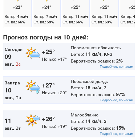
+23°
+24°
+25°
+25°
+22
Ветер:
Ветер:
Ветер:
Ветер:
Ветер:
4 км/ч
7 км/ч
11 км/ч
11 км/ч
4 
От. вл.:
От. вл.:
От. вл.:
От. вл.:
От. вл.:
66%
59%
66%
63%
7
Прогноз погоды на 10 дней:
Переменная облачность
Сегодня
+25°
11 км/ч,
Ветер:
Ю-З
09
Ночью: +17°
2%
Вероятность осадков:
авг.,
Вс
Подробнее, по часам
Небольшой дождь
Завтра
+27°
18 км/ч,
Ветер:
З
10
Ночью: +20°
97%
Вероятность осадков:
авг., Пн
Подробнее, по часам
Малооблачно
+26°
11
14 км/ч,
Ветер:
З
Ночью: +19°
15%
авг., Вт
Вероятность осадков:
Подробнее, по часам