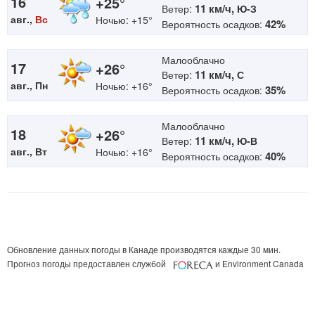
16
+25°
11 км/ч,
Ветер:
Ю-З
авг.,
Вс
Ночью: +15°
42%
Вероятность осадков:
Малооблачно
17
+26°
11 км/ч,
Ветер:
С
авг., Пн
Ночью: +16°
35%
Вероятность осадков:
Малооблачно
18
+26°
11 км/ч,
Ветер:
Ю-В
авг., Вт
Ночью: +16°
40%
Вероятность осадков:
Обновление данных погоды в Канаде производятся каждые 30 мин.
Прогноз погоды предоставлен службой
и Environment Canada