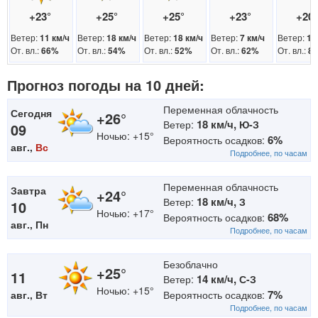
+23°
+25°
+25°
+23°
+20
Ветер:
Ветер:
Ветер:
Ветер:
Ветер:
11 км/ч
18 км/ч
18 км/ч
7 км/ч
11
От. вл.:
От. вл.:
От. вл.:
От. вл.:
От. вл.:
66%
54%
52%
62%
8
Прогноз погоды на 10 дней:
Переменная облачность
Сегодня
+26°
18 км/ч,
Ветер:
Ю-З
09
Ночью: +15°
6%
Вероятность осадков:
авг.,
Вс
Подробнее, по часам
Переменная облачность
Завтра
+24°
18 км/ч,
Ветер:
З
10
Ночью: +17°
68%
Вероятность осадков:
авг., Пн
Подробнее, по часам
Безоблачно
+25°
11
14 км/ч,
Ветер:
С-З
Ночью: +15°
7%
авг., Вт
Вероятность осадков:
Подробнее, по часам